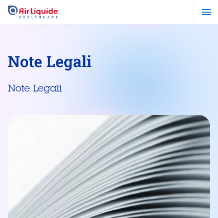
Salta
al
contenuto
principale
Note Legali
Note Legali